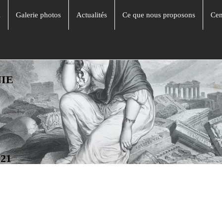
l
Galerie photos
Actualités
Ce que nous proposons
Cen
NIE
021