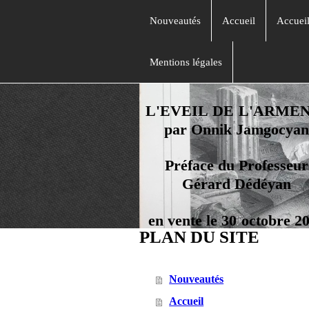
Nouveautés
Accueil
Accuei
Mentions légales
L'EVEIL DE L'ARME
par Onnik Jamgocyan
Préface du Professeur
Gérard Dédéyan
en vente le 30 octobre 2
PLAN DU SITE
Nouveautés
Accueil